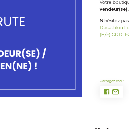
Votre boutiq
vendeur(se)
N’hésitez pas
Decathlon Fr
(H/F) CDD, 1-
Partagez ceci :