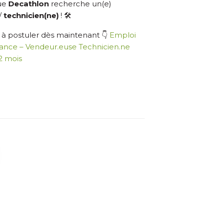
ue
Decathlon
recherche un(e)
/
technicien(ne)
! 🛠️
 à postuler dès maintenant 👇
Emploi
ance – Vendeur.euse Technicien.ne
2 mois