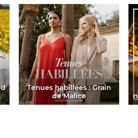
od
Tenues habillées : Grain
de Malice
n