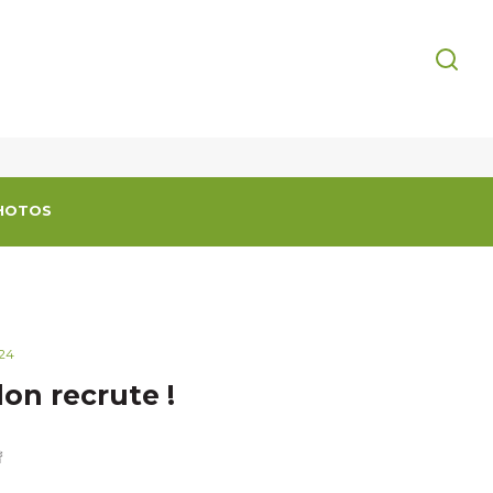
HOTOS
24
on recrute !
