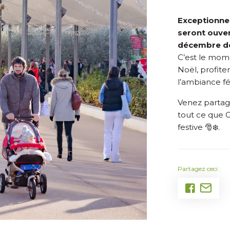
Exceptionne
seront ouver
décembre de 
C’est le mome
Noël, profite
l’ambiance fé
Venez partag
tout ce que G
festive 🎅❄️.
Partagez ceci :