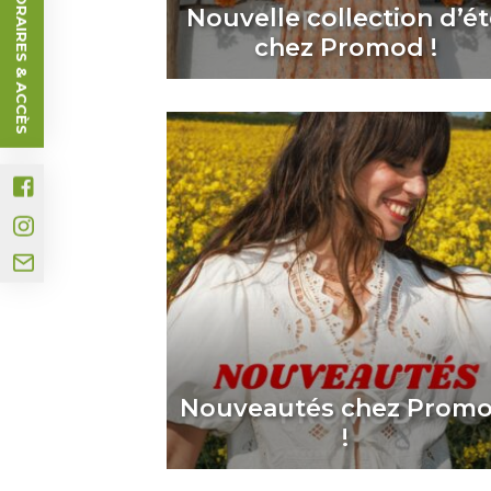
HORAIRES & ACCÈS
Nouvelle collection d’é
chez Promod !
Nouveautés chez Prom
!