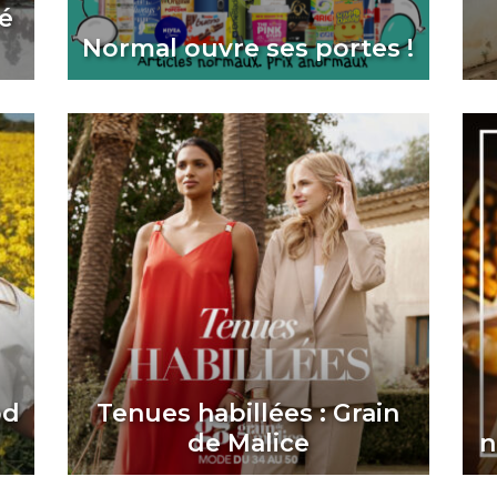
té
Normal ouvre ses portes !
od
Tenues habillées : Grain
de Malice
n